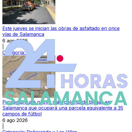
Este jueves se inician las obras de asfaltado en once
vías de Salamanca
6 ago 2026
|
Categoría:
Local
Proyectan una nueva macroplanta de biogás en
Salamanca que ocupará una parcela equivalente a 35
campos de fútbol
6 ago 2026
|
Categoría:
Peñaranda y Las Villas