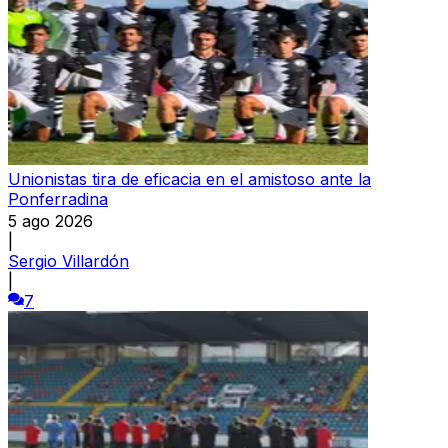
Unionistas tira de eficacia en el amistoso ante la
Ponferradina
5 ago 2026
|
Sergio Villardón
|
7