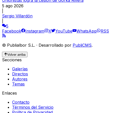
Unionistas logra la cesión de Gorka Rivera
5 ago 2026
|
Sergio Villardón
|
5
Facebook
Instagram
X
YouTube
WhatsApp
RSS
©
Publialbor S.L.
·
Desarrollado por
PubliCMS
.
Volver arriba
Secciones
Galerías
Directos
Autores
Temas
Enlaces
Contacto
Términos del Servicio
Política de Privacidad