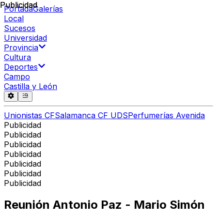
Publicidad
Publicidad
Portada
Galerías
Local
Sucesos
Universidad
Provincia
Cultura
Deportes
Campo
Castilla y León
Unionistas CF
Salamanca CF UDS
Perfumerías Avenida
Publicidad
Publicidad
Publicidad
Publicidad
Publicidad
Publicidad
Publicidad
Reunión Antonio Paz - Mario Simón