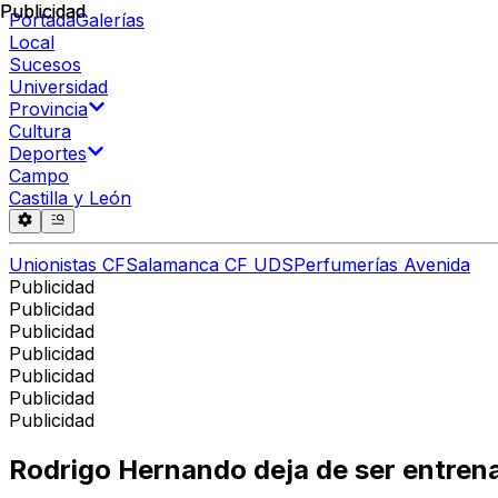
Publicidad
Publicidad
Portada
Galerías
Local
Sucesos
Universidad
Provincia
Cultura
Deportes
Campo
Castilla y León
Unionistas CF
Salamanca CF UDS
Perfumerías Avenida
Publicidad
Publicidad
Publicidad
Publicidad
Publicidad
Publicidad
Publicidad
Rodrigo Hernando deja de ser entrena