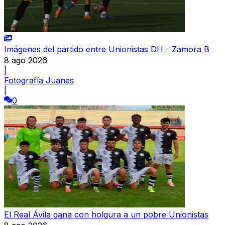
Imágenes del partido entre Unionistas DH - Zamora B
8 ago 2026
|
Fotografía Juanes
|
0
El Real Ávila gana con holgura a un pobre Unionistas