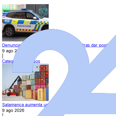
Denunciado un motorista en Salamanca tras dar positivo e
9 ago 2026
|
Categoría:
Sucesos
Salamanca aumenta un 10,1% sus exportaciones y permane
9 ago 2026
|