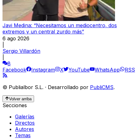
Javi Medina: “Necesitamos un mediocentro, dos
extremos y un central zurdo más”
6 ago 2026
|
Sergio Villardón
|
8
Facebook
Instagram
X
YouTube
WhatsApp
RSS
©
Publialbor S.L.
·
Desarrollado por
PubliCMS
.
Volver arriba
Secciones
Galerías
Directos
Autores
Temas