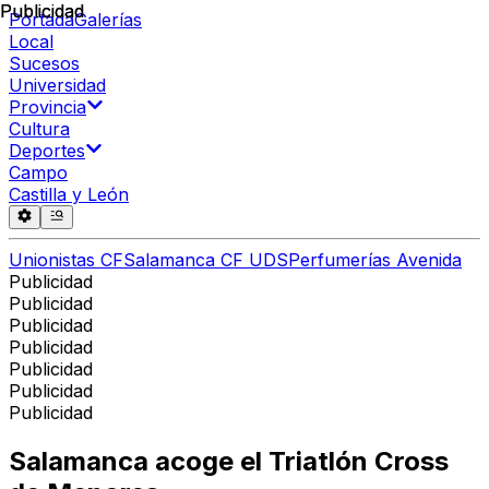
Publicidad
Publicidad
Portada
Galerías
Local
Sucesos
Universidad
Provincia
Cultura
Deportes
Campo
Castilla y León
Unionistas CF
Salamanca CF UDS
Perfumerías Avenida
Publicidad
Publicidad
Publicidad
Publicidad
Publicidad
Publicidad
Publicidad
Salamanca acoge el Triatlón Cross