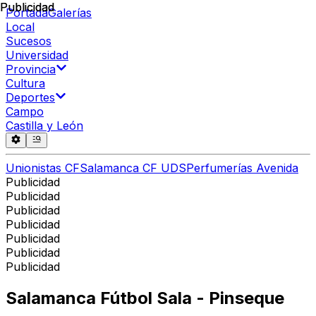
Publicidad
Publicidad
Portada
Galerías
Local
Sucesos
Universidad
Provincia
Cultura
Deportes
Campo
Castilla y León
Unionistas CF
Salamanca CF UDS
Perfumerías Avenida
Publicidad
Publicidad
Publicidad
Publicidad
Publicidad
Publicidad
Publicidad
Salamanca Fútbol Sala - Pinseque