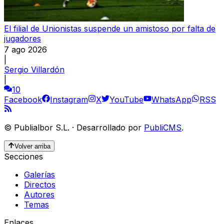
El filial de Unionistas suspende un amistoso por falta de
jugadores
7 ago 2026
|
Sergio Villardón
|
10
Facebook
Instagram
X
YouTube
WhatsApp
RSS
©
Publialbor S.L.
·
Desarrollado por
PubliCMS
.
Volver arriba
Secciones
Galerías
Directos
Autores
Temas
Enlaces