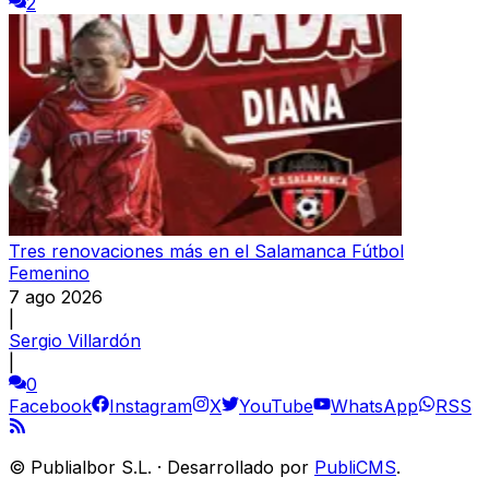
2
Tres renovaciones más en el Salamanca Fútbol
Femenino
7 ago 2026
|
Sergio Villardón
|
0
Facebook
Instagram
X
YouTube
WhatsApp
RSS
©
Publialbor S.L.
·
Desarrollado por
PubliCMS
.