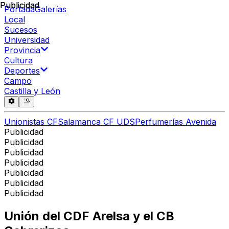
Publicidad
Publicidad
Portada
Galerías
Local
Sucesos
Universidad
Provincia
Cultura
Deportes
Campo
Castilla y León
Unionistas CF
Salamanca CF UDS
Perfumerías Avenida
Publicidad
Publicidad
Publicidad
Publicidad
Publicidad
Publicidad
Publicidad
Unión del CDF Arelsa y el CB