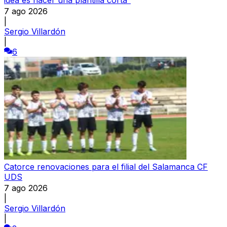
7 ago 2026
|
Sergio Villardón
|
6
Catorce renovaciones para el filial del Salamanca CF
UDS
7 ago 2026
|
Sergio Villardón
|