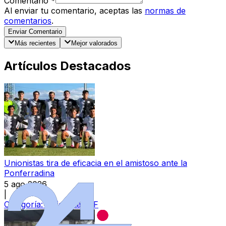
Comentario
*
Al enviar tu comentario, aceptas las
normas de
comentarios
.
Enviar Comentario
Más recientes
Mejor valorados
Artículos Destacados
Unionistas tira de eficacia en el amistoso ante la
Ponferradina
5 ago 2026
|
Categoría:
Unionistas CF