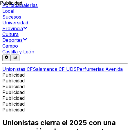
Publicidad
Publicidad
Portada
Galerías
Local
Sucesos
Universidad
Provincia
Cultura
Deportes
Campo
Castilla y León
Unionistas CF
Salamanca CF UDS
Perfumerías Avenida
Publicidad
Publicidad
Publicidad
Publicidad
Publicidad
Publicidad
Publicidad
Unionistas cierra el 2025 con una