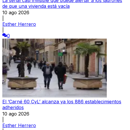
La señal casi invisible que puede alertar a los ladrones
de que una vivienda está vacía
10 ago 2026
|
Esther Herrero
|
0
El ‘Carné 60 CyL’ alcanza ya los 886 establecimientos
adheridos
10 ago 2026
|
Esther Herrero