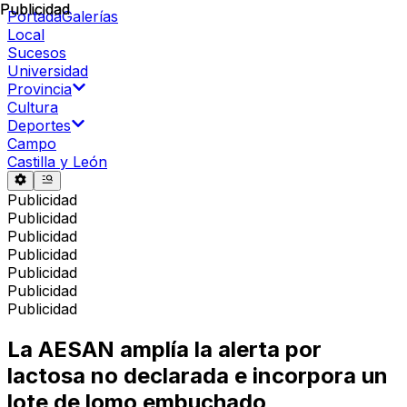
Publicidad
Publicidad
Portada
Galerías
Local
Sucesos
Universidad
Provincia
Cultura
Deportes
Campo
Castilla y León
Publicidad
Publicidad
Publicidad
Publicidad
Publicidad
Publicidad
Publicidad
La AESAN amplía la alerta por
lactosa no declarada e incorpora un
lote de lomo embuchado