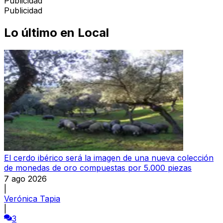
Publicidad
Publicidad
Lo último en
Local
El cerdo ibérico será la imagen de una nueva colección
de monedas de oro compuestas por 5.000 piezas
7 ago 2026
|
Verónica Tapia
|
3