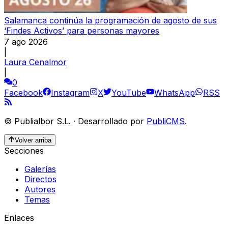
Salamanca continúa la programación de agosto de sus
‘Findes Activos’ para personas mayores
7 ago 2026
|
Laura Cenalmor
|
0
Facebook
Instagram
X
YouTube
WhatsApp
RSS
©
Publialbor S.L.
·
Desarrollado por
PubliCMS
.
Volver arriba
Secciones
Galerías
Directos
Autores
Temas
Enlaces