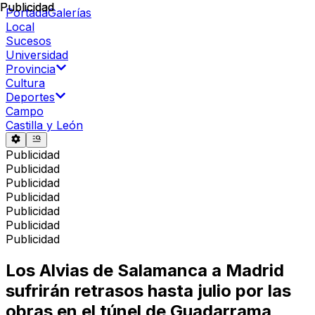
Publicidad
Publicidad
Portada
Galerías
Local
Sucesos
Universidad
Provincia
Cultura
Deportes
Campo
Castilla y León
Publicidad
Publicidad
Publicidad
Publicidad
Publicidad
Publicidad
Publicidad
Los Alvias de Salamanca a Madrid
sufrirán retrasos hasta julio por las
obras en el túnel de Guadarrama