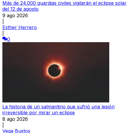
Más de 24.000 guardias civiles vigilarán el eclipse solar
del 12 de agosto
9 ago 2026
|
Esther Herrero
|
0
La historia de un salmantino que sufrió una lesión
irreversible por mirar un eclipse
8 ago 2026
|
Vega Bustos