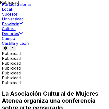
Publicidad
Publicidad
Portada
Galerías
Local
Sucesos
Universidad
Provincia
Cultura
Deportes
Campo
Castilla y León
Publicidad
Publicidad
Publicidad
Publicidad
Publicidad
Publicidad
Publicidad
La Asociación Cultural de Mujeres
Atenea organiza una conferencia
sobre arte censurado