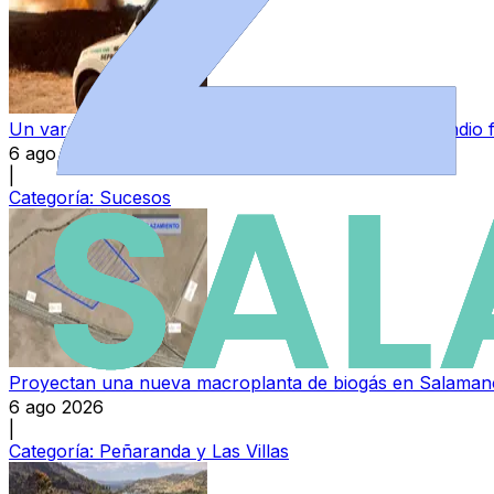
Un varón, investigado como presunto autor del incendio 
6 ago 2026
|
Categoría:
Sucesos
Proyectan una nueva macroplanta de biogás en Salamanc
6 ago 2026
|
Categoría:
Peñaranda y Las Villas