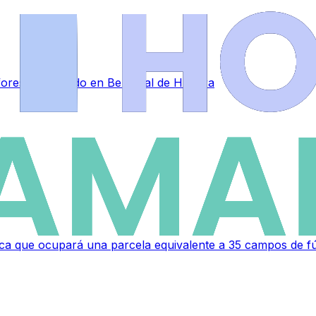
forestal ocurrido en Berrocal de Huebra
a que ocupará una parcela equivalente a 35 campos de fú