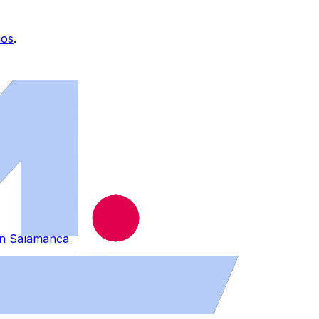
ios
.
 en Salamanca