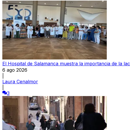
El Hospital de Salamanca muestra la importancia de la la
6 ago 2026
|
Laura Cenalmor
|
3