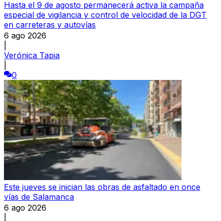
Hasta el 9 de agosto permanecerá activa la campaña
especial de vigilancia y control de velocidad de la DGT
en carreteras y autovías
6 ago 2026
|
Verónica Tapia
|
0
Este jueves se inician las obras de asfaltado en once
vías de Salamanca
6 ago 2026
|