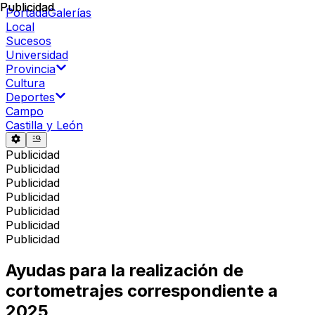
Publicidad
Publicidad
Portada
Galerías
Local
Sucesos
Universidad
Provincia
Cultura
Deportes
Campo
Castilla y León
Publicidad
Publicidad
Publicidad
Publicidad
Publicidad
Publicidad
Publicidad
Ayudas para la realización de
cortometrajes correspondiente a
2025