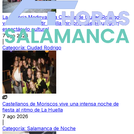
La IX Feria Medieval “La Conjura de Ciudad Rodrigo”
volverá a convertir la villa mirobrigense en un gran
espectáculo cultural
7 ago 2026
|
Categoría:
Ciudad Rodrigo
Castellanos de Moriscos vive una intensa noche de
fiesta al ritmo de La Huella
7 ago 2026
|
Categoría:
Salamanca de Noche