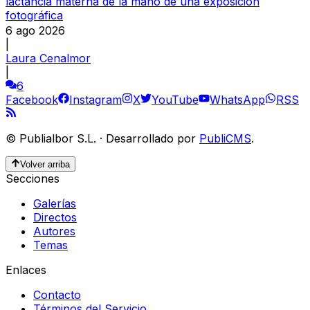
lactancia materna de la mano de una exposición
fotográfica
6 ago 2026
|
Laura Cenalmor
|
6
Facebook
Instagram
X
YouTube
WhatsApp
RSS
©
Publialbor S.L.
·
Desarrollado por
PubliCMS
.
Volver arriba
Secciones
Galerías
Directos
Autores
Temas
Enlaces
Contacto
Términos del Servicio