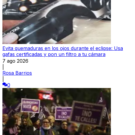
Evita quemaduras en los ojos durante el eclipse: Usa
gafas certificadas y pon un filtro a tu cámara
7 ago 2026
|
Rosa Barrios
|
0