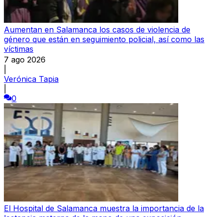
Aumentan en Salamanca los casos de violencia de
género que están en seguimiento policial, así como las
víctimas
7 ago 2026
|
Verónica Tapia
|
0
El Hospital de Salamanca muestra la importancia de la