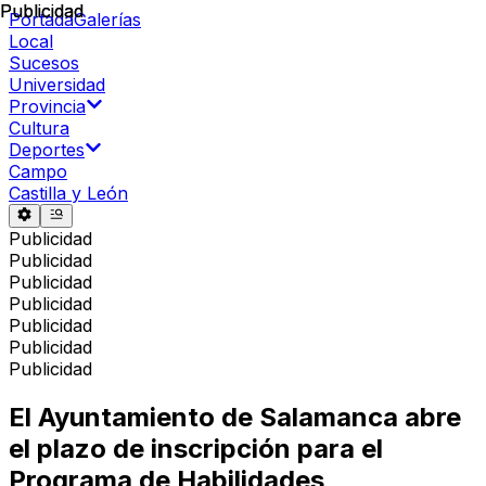
Publicidad
Publicidad
Portada
Galerías
Local
Sucesos
Universidad
Provincia
Cultura
Deportes
Campo
Castilla y León
Publicidad
Publicidad
Publicidad
Publicidad
Publicidad
Publicidad
Publicidad
El Ayuntamiento de Salamanca abre
el plazo de inscripción para el
Programa de Habilidades