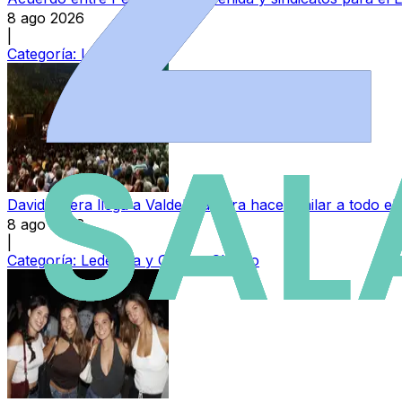
8 ago 2026
|
Categoría:
Local
David Civera llega a Valdelosa para hacer bailar a todo 
8 ago 2026
|
Categoría:
Ledesma y Campo Charro