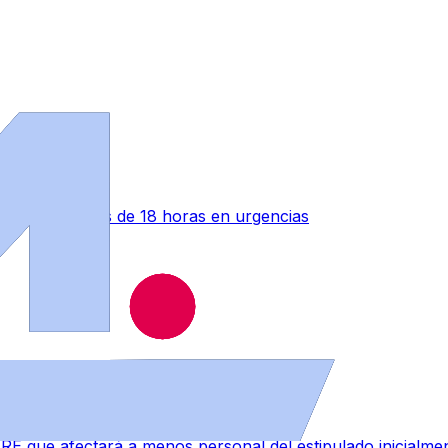
ono" tras más de 18 horas en urgencias
RE que afectará a menos personal del estipulado inicialme