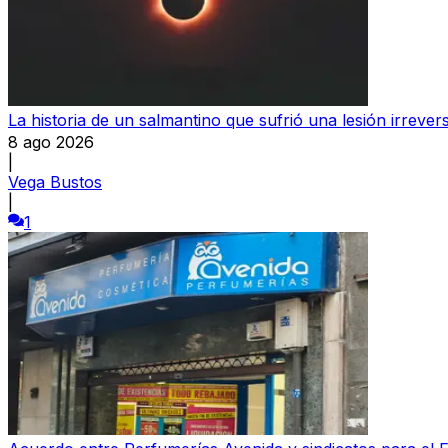
La historia de un salmantino que sufrió una lesión irrever
8 ago 2026
|
Vega Bustos
|
1