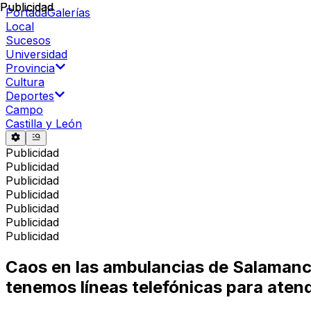
Publicidad
Publicidad
Portada
Galerías
Local
Sucesos
Universidad
Provincia
Cultura
Deportes
Campo
Castilla y León
Publicidad
Publicidad
Publicidad
Publicidad
Publicidad
Publicidad
Publicidad
Caos en las ambulancias de Salamanca
tenemos líneas telefónicas para ate