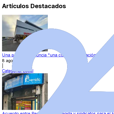
Artículos Destacados
Una paciente denuncia "una continua sensación de aband
8 ago 2026
|
Categoría:
Local
Acuerdo entre Perfumerías Avenida y sindicatos para el E