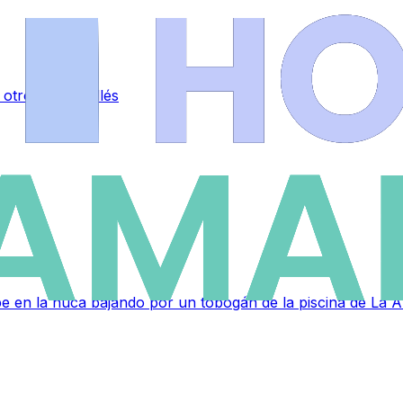
otro en La Vellés
lpe en la nuca bajando por un tobogán de la piscina de La 