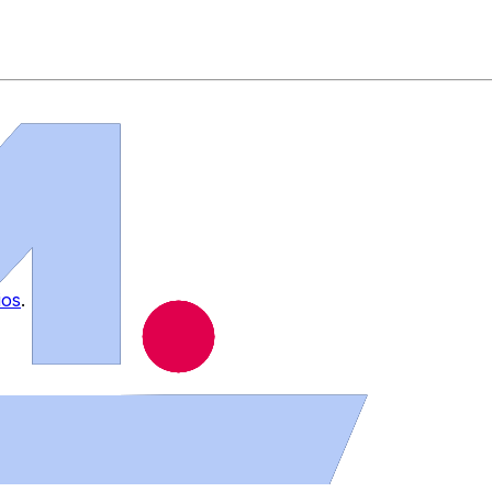
ios
.