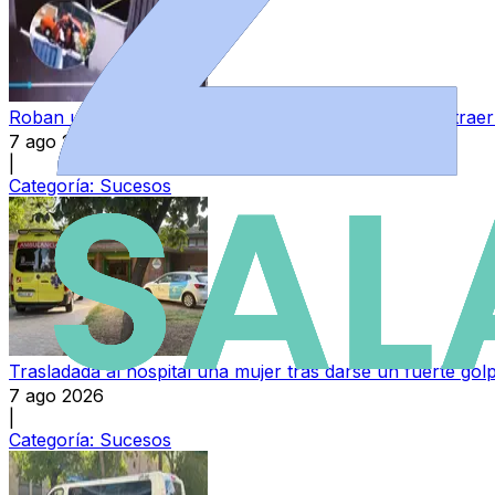
Roban un coche en Salamanca y lo utilizan para sustraer 
7 ago 2026
|
Categoría:
Sucesos
Trasladada al hospital una mujer tras darse un fuerte go
7 ago 2026
|
Categoría:
Sucesos