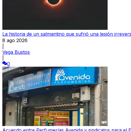
La historia de un salmantino que sufrió una lesión irrever
8 ago 2026
|
Vega Bustos
|
0
Acuerdo entre Perfumerías Avenida y sindicatos para el E