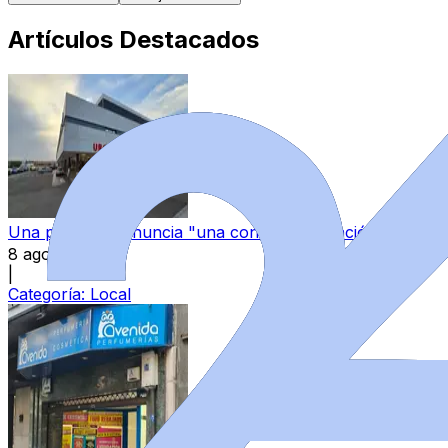
Artículos Destacados
Una paciente denuncia "una continua sensación de aband
8 ago 2026
|
Categoría:
Local