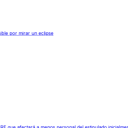
sible por mirar un eclipse
RE que afectará a menos personal del estipulado inicialme