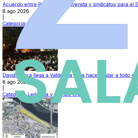
Acuerdo entre Perfumerías Avenida y sindicatos para el E
8 ago 2026
|
Categoría:
Local
David Civera llega a Valdelosa para hacer bailar a todo 
8 ago 2026
|
Categoría:
Ledesma y Campo Charro