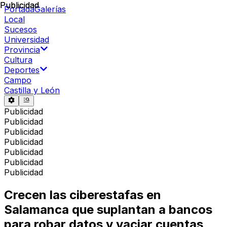
Publicidad
Publicidad
Portada
Galerías
Local
Sucesos
Universidad
Provincia
Cultura
Deportes
Campo
Castilla y León
Publicidad
Publicidad
Publicidad
Publicidad
Publicidad
Publicidad
Publicidad
Crecen las ciberestafas en
Salamanca que suplantan a bancos
para robar datos y vaciar cuentas