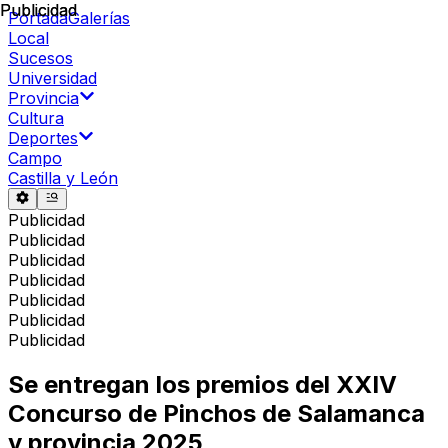
Publicidad
Publicidad
Portada
Galerías
Local
Sucesos
Universidad
Provincia
Cultura
Deportes
Campo
Castilla y León
Publicidad
Publicidad
Publicidad
Publicidad
Publicidad
Publicidad
Publicidad
Se entregan los premios del XXIV
Concurso de Pinchos de Salamanca
y provincia 2025