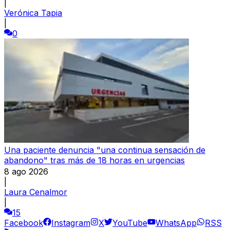
|
Verónica Tapia
|
0
Una paciente denuncia "una continua sensación de
abandono" tras más de 18 horas en urgencias
8 ago 2026
|
Laura Cenalmor
|
15
Facebook
Instagram
X
YouTube
WhatsApp
RSS