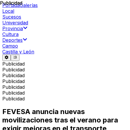
Publicidad
Publicidad
Portada
Galerías
Local
Sucesos
Universidad
Provincia
Cultura
Deportes
Campo
Castilla y León
Publicidad
Publicidad
Publicidad
Publicidad
Publicidad
Publicidad
Publicidad
FEVESA anuncia nuevas
movilizaciones tras el verano para
exigir mejoras en el transporte