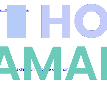
eta en Salamanca
 original exhibición de corte de jamón