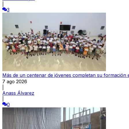
|
3
Más de un centenar de jóvenes completan su formación e
7 ago 2026
|
Anass Álvarez
|
0