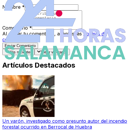
Nombre
*
Comentario
*
Al enviar tu comentario, aceptas las
normas de
comentarios
.
Enviar Comentario
Más recientes
Mejor valorados
Artículos Destacados
Un varón, investigado como presunto autor del incendio
forestal ocurrido en Berrocal de Huebra