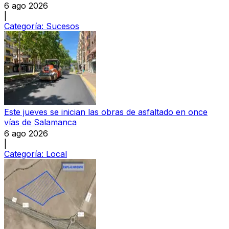
6 ago 2026
|
Categoría:
Sucesos
Este jueves se inician las obras de asfaltado en once
vías de Salamanca
6 ago 2026
|
Categoría:
Local