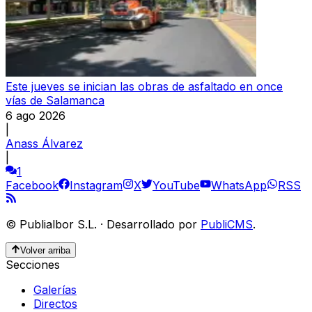
Este jueves se inician las obras de asfaltado en once
vías de Salamanca
6 ago 2026
|
Anass Álvarez
|
1
Facebook
Instagram
X
YouTube
WhatsApp
RSS
©
Publialbor S.L.
·
Desarrollado por
PubliCMS
.
Volver arriba
Secciones
Galerías
Directos