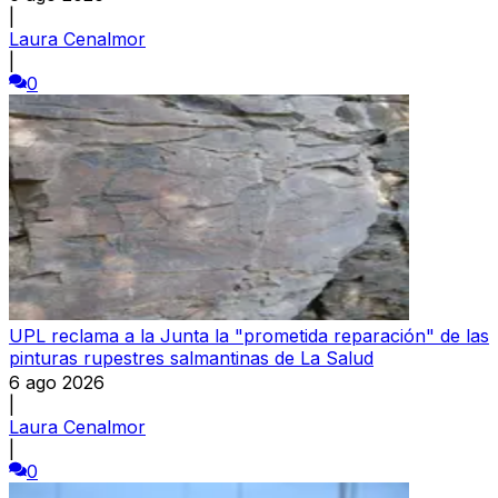
|
Laura Cenalmor
|
0
UPL reclama a la Junta la "prometida reparación" de las
pinturas rupestres salmantinas de La Salud
6 ago 2026
|
Laura Cenalmor
|
0