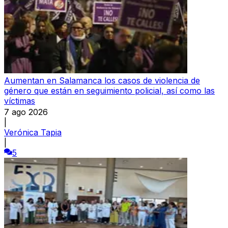
Aumentan en Salamanca los casos de violencia de
género que están en seguimiento policial, así como las
víctimas
7 ago 2026
|
Verónica Tapia
|
5