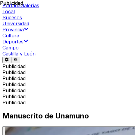
Publicidad
Publicidad
Portada
Galerías
Local
Sucesos
Universidad
Provincia
Cultura
Deportes
Campo
Castilla y León
Publicidad
Publicidad
Publicidad
Publicidad
Publicidad
Publicidad
Publicidad
Manuscrito de Unamuno