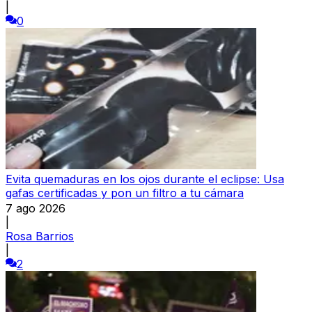
|
0
Evita quemaduras en los ojos durante el eclipse: Usa
gafas certificadas y pon un filtro a tu cámara
7 ago 2026
|
Rosa Barrios
|
2