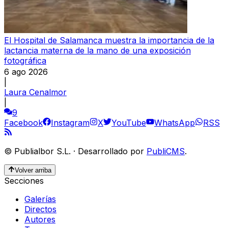
El Hospital de Salamanca muestra la importancia de la
lactancia materna de la mano de una exposición
fotográfica
6 ago 2026
|
Laura Cenalmor
|
9
Facebook
Instagram
X
YouTube
WhatsApp
RSS
©
Publialbor S.L.
·
Desarrollado por
PubliCMS
.
Volver arriba
Secciones
Galerías
Directos
Autores