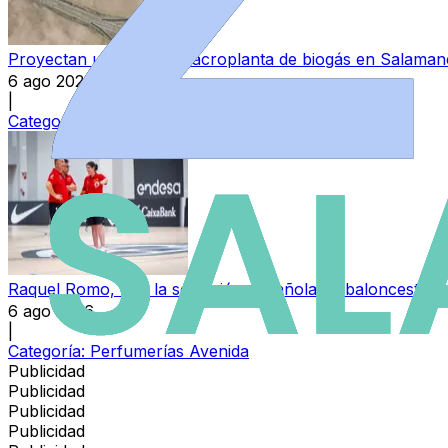
Proyectan una nueva macroplanta de biogás en Salamanc
6 ago 2026
|
Categoría:
Peñaranda y Las Villas
Raquel Romo, con la selección española de baloncesto f
6 ago 2026
|
Categoría:
Perfumerías Avenida
Publicidad
Publicidad
Publicidad
Publicidad