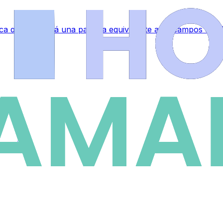
a que ocupará una parcela equivalente a 35 campos de fú
emenino