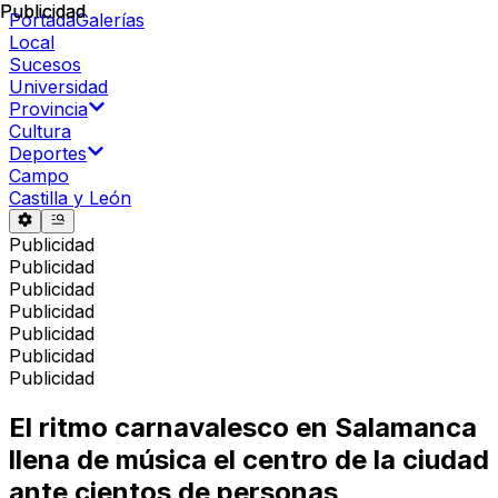
Publicidad
Publicidad
Portada
Galerías
Local
Sucesos
Universidad
Provincia
Cultura
Deportes
Campo
Castilla y León
Publicidad
Publicidad
Publicidad
Publicidad
Publicidad
Publicidad
Publicidad
El ritmo carnavalesco en Salamanca
llena de música el centro de la ciudad
ante cientos de personas