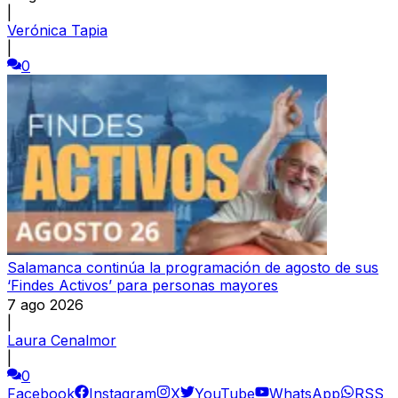
|
Verónica Tapia
|
0
Salamanca continúa la programación de agosto de sus
‘Findes Activos’ para personas mayores
7 ago 2026
|
Laura Cenalmor
|
0
Facebook
Instagram
X
YouTube
WhatsApp
RSS