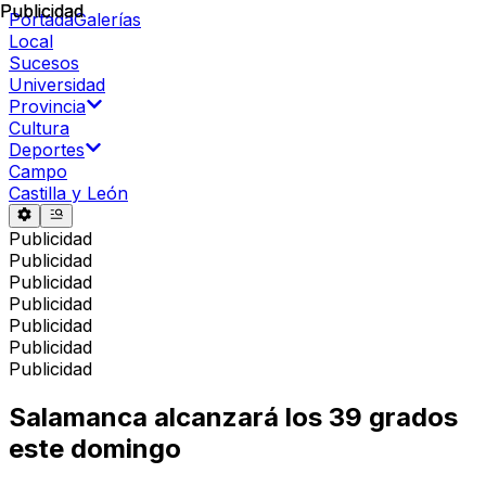
Publicidad
Publicidad
Portada
Galerías
Local
Sucesos
Universidad
Provincia
Cultura
Deportes
Campo
Castilla y León
Publicidad
Publicidad
Publicidad
Publicidad
Publicidad
Publicidad
Publicidad
Salamanca alcanzará los 39 grados
este domingo