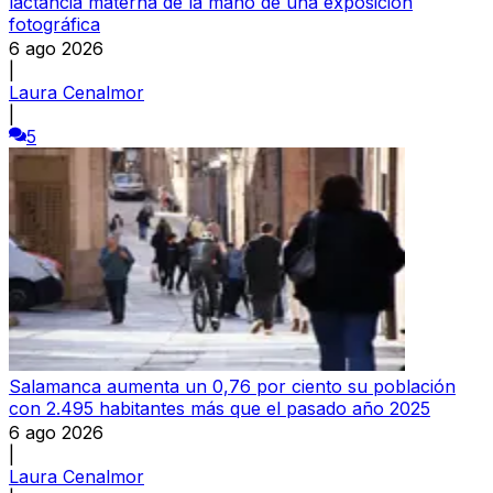
lactancia materna de la mano de una exposición
fotográfica
6 ago 2026
|
Laura Cenalmor
|
5
Salamanca aumenta un 0,76 por ciento su población
con 2.495 habitantes más que el pasado año 2025
6 ago 2026
|
Laura Cenalmor