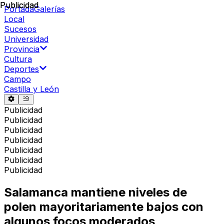
Publicidad
Publicidad
Portada
Galerías
Local
Sucesos
Universidad
Provincia
Cultura
Deportes
Campo
Castilla y León
Publicidad
Publicidad
Publicidad
Publicidad
Publicidad
Publicidad
Publicidad
Salamanca mantiene niveles de
polen mayoritariamente bajos con
algunos focos moderados