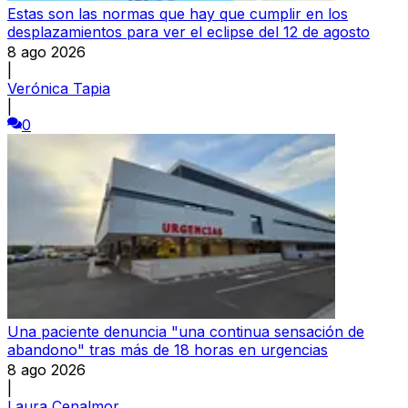
Estas son las normas que hay que cumplir en los
desplazamientos para ver el eclipse del 12 de agosto
8 ago 2026
|
Verónica Tapia
|
0
Una paciente denuncia "una continua sensación de
abandono" tras más de 18 horas en urgencias
8 ago 2026
|
Laura Cenalmor