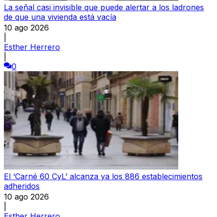
La señal casi invisible que puede alertar a los ladrones
de que una vivienda está vacía
10 ago 2026
|
Esther Herrero
|
0
El ‘Carné 60 CyL’ alcanza ya los 886 establecimientos
adheridos
10 ago 2026
|
Esther Herrero