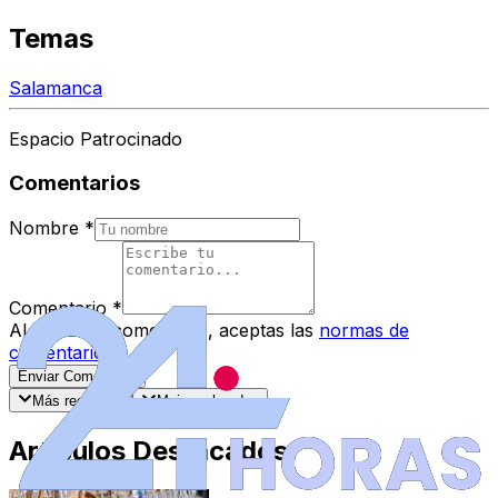
Temas
Salamanca
Espacio Patrocinado
Comentarios
Nombre
*
Comentario
*
Al enviar tu comentario, aceptas las
normas de
comentarios
.
Enviar Comentario
Más recientes
Mejor valorados
Artículos Destacados