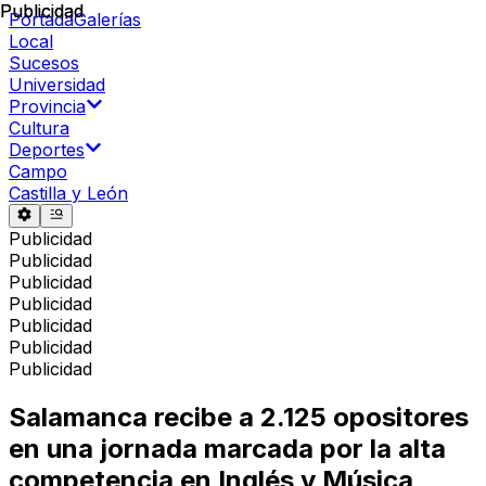
Publicidad
Publicidad
Portada
Galerías
Local
Sucesos
Universidad
Provincia
Cultura
Deportes
Campo
Castilla y León
Publicidad
Publicidad
Publicidad
Publicidad
Publicidad
Publicidad
Publicidad
Salamanca recibe a 2.125 opositores
en una jornada marcada por la alta
competencia en Inglés y Música