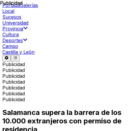
Publicidad
Publicidad
Portada
Galerías
Local
Sucesos
Universidad
Provincia
Cultura
Deportes
Campo
Castilla y León
Publicidad
Publicidad
Publicidad
Publicidad
Publicidad
Publicidad
Publicidad
Salamanca supera la barrera de los
10.000 extranjeros con permiso de
residencia