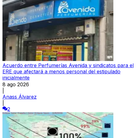
Acuerdo entre Perfumerías Avenida y sindicatos para el
ERE que afectará a menos personal del estipulado
inicialmente
8 ago 2026
|
Anass Álvarez
|
2