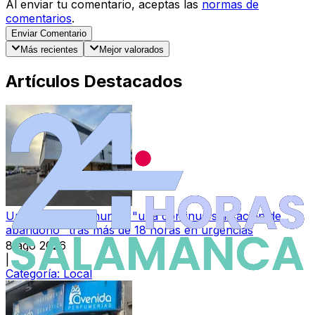
Al enviar tu comentario, aceptas las
normas de
comentarios
.
Enviar Comentario
Más recientes
Mejor valorados
Artículos Destacados
Una paciente denuncia "una continua sensación de
abandono" tras más de 18 horas en urgencias
8 ago 2026
|
Categoría:
Local