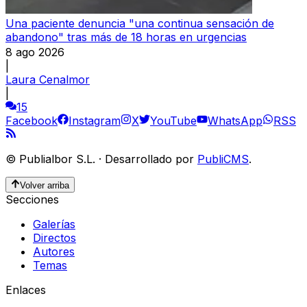
Una paciente denuncia "una continua sensación de
abandono" tras más de 18 horas en urgencias
8 ago 2026
|
Laura Cenalmor
|
15
Facebook
Instagram
X
YouTube
WhatsApp
RSS
©
Publialbor S.L.
·
Desarrollado por
PubliCMS
.
Volver arriba
Secciones
Galerías
Directos
Autores
Temas
Enlaces