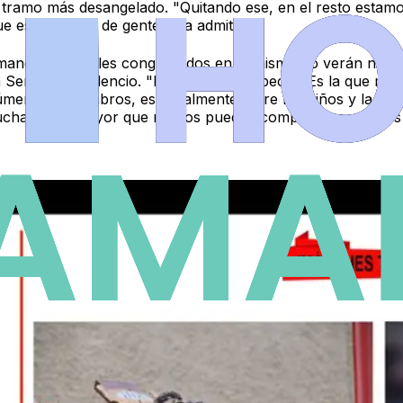
 el tramo más desangelado. "Quitando ese, en el resto est
e están llenas de gente", ha admitido.
manca y los fieles congregados en la misma no verán ning
 Señora del Silencio.
"No por nada especial. Es la que más 
ero de miembros, especialmente entre los niños y la gent
cha gente mayor que no nos puede acompañar y mujeres qu