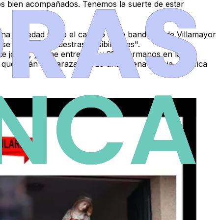
amos bien acompañados
. Tenemos la suerte de estar
una novedad salvo el
cambio de la banda -la de Villamayor
se ajustaba a nuestras posibilidades".
e joven, y tiene
entre 200 y 250 hermanos en la
e están embarazadas. Es una buena noticia, significa