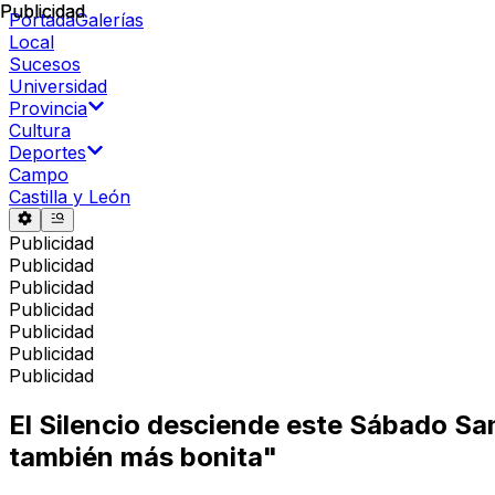
Publicidad
Publicidad
Portada
Galerías
Local
Sucesos
Universidad
Provincia
Cultura
Deportes
Campo
Castilla y León
Publicidad
Publicidad
Publicidad
Publicidad
Publicidad
Publicidad
Publicidad
El Silencio desciende este Sábado San
también más bonita"