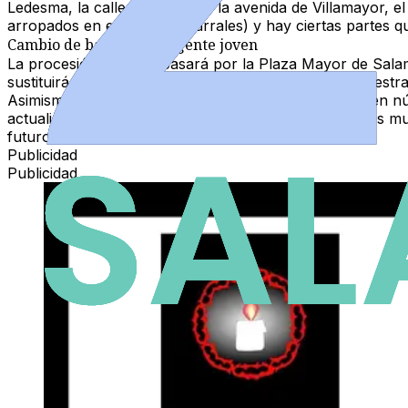
Ledesma, la calle Valverdón y la avenida de Villamayor,
arropados en el barrio (Pizarrales)
y hay ciertas partes qu
Cambio de banda y más gente joven
La procesión también pasará por la Plaza Mayor de Sala
sustituirá a la de Tomás Bretón- que acompaña a Nuestra
Asimismo, la Hermandad del Silencio ha aumentado en núm
actualidad
. "No procesionarán todos, porque tenemos mu
futuros hermanos", ha señalado.
Publicidad
Publicidad