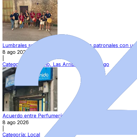
Lumbrales se prepara para sus fiestas patronales con un 
8 ago 2026
|
Categoría:
Vitigudino, Las Arribes y Abadengo
Acuerdo entre Perfumerías Avenida y sindicatos para el E
8 ago 2026
|
Categoría:
Local