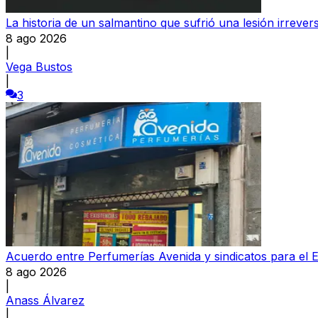
La historia de un salmantino que sufrió una lesión irrever
8 ago 2026
|
Vega Bustos
|
3
Acuerdo entre Perfumerías Avenida y sindicatos para el E
8 ago 2026
|
Anass Álvarez
|