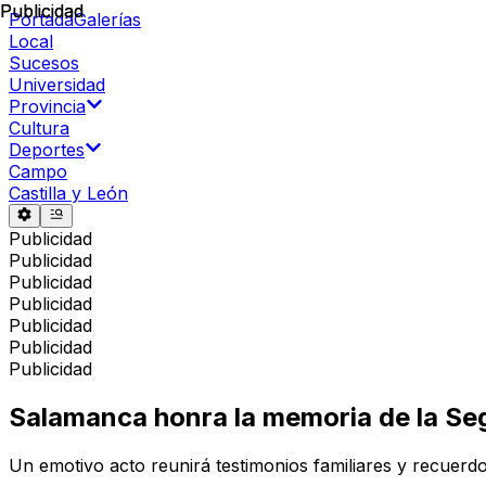
Publicidad
Publicidad
Portada
Galerías
Local
Sucesos
Universidad
Provincia
Cultura
Deportes
Campo
Castilla y León
Publicidad
Publicidad
Publicidad
Publicidad
Publicidad
Publicidad
Publicidad
Salamanca honra la memoria de la Se
Un emotivo acto reunirá testimonios familiares y recuerdos