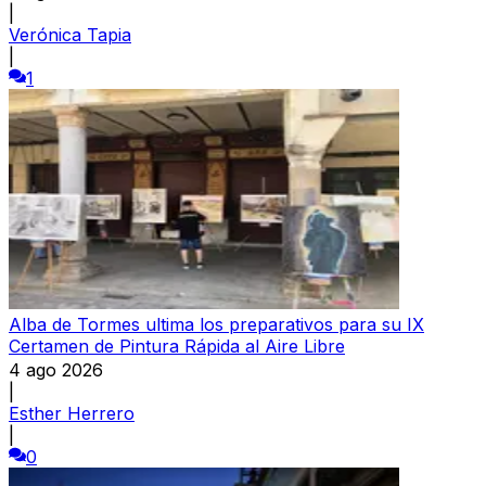
|
Verónica Tapia
|
1
Alba de Tormes ultima los preparativos para su IX
Certamen de Pintura Rápida al Aire Libre
4 ago 2026
|
Esther Herrero
|
0