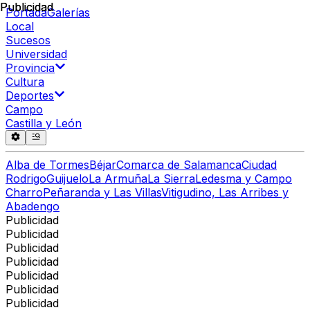
Publicidad
Publicidad
Portada
Galerías
Local
Sucesos
Universidad
Provincia
Cultura
Deportes
Campo
Castilla y León
Alba de Tormes
Béjar
Comarca de Salamanca
Ciudad
Rodrigo
Guijuelo
La Armuña
La Sierra
Ledesma y Campo
Charro
Peñaranda y Las Villas
Vitigudino, Las Arribes y
Abadengo
Publicidad
Publicidad
Publicidad
Publicidad
Publicidad
Publicidad
Publicidad