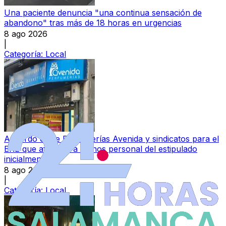
Una paciente denuncia "una continua sensación de
abandono" tras más de 18 horas en urgencias
8 ago 2026
|
Categoría:
Local
Acuerdo entre Perfumerías Avenida y sindicatos para el
ERE que afectará a menos personal del estipulado
inicialmente
8 ago 2026
|
Categoría:
Local