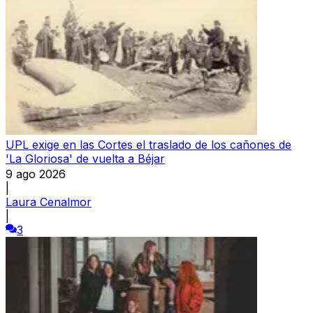
UPL exige en las Cortes el traslado de los cañones de
'La Gloriosa' de vuelta a Béjar
9 ago 2026
|
Laura Cenalmor
|
3