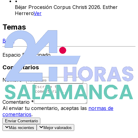
•
Béjar Procesión Corpus Christi 2026. Esther
Herrero
Ver
Temas
Béjar
Espacio Patrocinado
Comentarios
Nombre
*
Comentario
*
Al enviar tu comentario, aceptas las
normas de
comentarios
.
Enviar Comentario
Más recientes
Mejor valorados