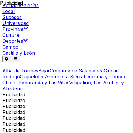
Publicidad
Publicidad
Portada
Galerías
Local
Sucesos
Universidad
Provincia
Cultura
Deportes
Campo
Castilla y León
Alba de Tormes
Béjar
Comarca de Salamanca
Ciudad
Rodrigo
Guijuelo
La Armuña
La Sierra
Ledesma y Campo
Charro
Peñaranda y Las Villas
Vitigudino, Las Arribes y
Abadengo
Publicidad
Publicidad
Publicidad
Publicidad
Publicidad
Publicidad
Publicidad