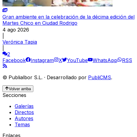
Gran ambiente en la celebración de la décima edición del
Martes Chico en Ciudad Rodrigo
4 ago 2026
|
Verónica Tapia
|
2
Facebook
Instagram
X
YouTube
WhatsApp
RSS
©
Publialbor S.L.
·
Desarrollado por
PubliCMS
.
Volver arriba
Secciones
Galerías
Directos
Autores
Temas
Enlaces