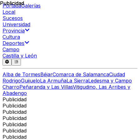
Publicidad
Publicidad
Portada
Galerías
Local
Sucesos
Universidad
Provincia
Cultura
Deportes
Campo
Castilla y León
Alba de Tormes
Béjar
Comarca de Salamanca
Ciudad
Rodrigo
Guijuelo
La Armuña
La Sierra
Ledesma y Campo
Charro
Peñaranda y Las Villas
Vitigudino, Las Arribes y
Abadengo
Publicidad
Publicidad
Publicidad
Publicidad
Publicidad
Publicidad
Publicidad