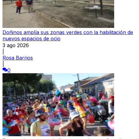
Doñinos amplía sus zonas verdes con la habilitación de
nuevos espacios de ocio
3 ago 2026
|
Rosa Barrios
|
0