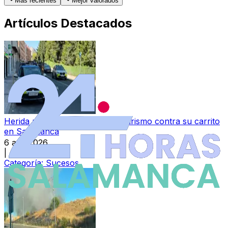
Más recientes
Mejor valorados
Artículos Destacados
Herida una bebé al chocar un turismo contra su carrito
en Salamanca
6 ago 2026
|
Categoría:
Sucesos