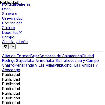
Publicidad
Publicidad
Portada
Galerías
Local
Sucesos
Universidad
Provincia
Cultura
Deportes
Campo
Castilla y León
Alba de Tormes
Béjar
Comarca de Salamanca
Ciudad
Rodrigo
Guijuelo
La Armuña
La Sierra
Ledesma y Campo
Charro
Peñaranda y Las Villas
Vitigudino, Las Arribes y
Abadengo
Publicidad
Publicidad
Publicidad
Publicidad
Publicidad
Publicidad
Publicidad