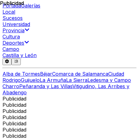
Publicidad
Publicidad
Portada
Galerías
Local
Sucesos
Universidad
Provincia
Cultura
Deportes
Campo
Castilla y León
Alba de Tormes
Béjar
Comarca de Salamanca
Ciudad
Rodrigo
Guijuelo
La Armuña
La Sierra
Ledesma y Campo
Charro
Peñaranda y Las Villas
Vitigudino, Las Arribes y
Abadengo
Publicidad
Publicidad
Publicidad
Publicidad
Publicidad
Publicidad
Publicidad