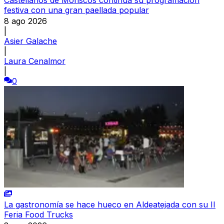
festiva con una gran paellada popular
8 ago 2026
|
Asier Galache
|
Laura Cenalmor
|
0
La gastronomía se hace hueco en Aldeatejada con su II
Feria Food Trucks