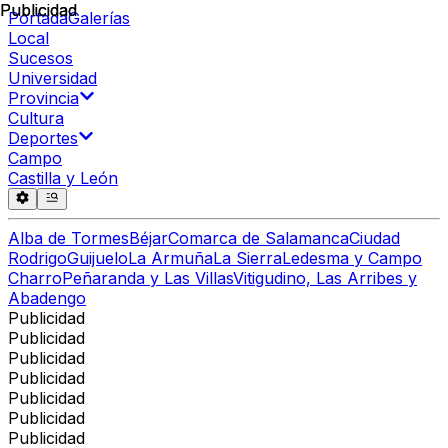
Publicidad
Publicidad
Portada
Galerías
Local
Sucesos
Universidad
Provincia
Cultura
Deportes
Campo
Castilla y León
Alba de Tormes
Béjar
Comarca de Salamanca
Ciudad
Rodrigo
Guijuelo
La Armuña
La Sierra
Ledesma y Campo
Charro
Peñaranda y Las Villas
Vitigudino, Las Arribes y
Abadengo
Publicidad
Publicidad
Publicidad
Publicidad
Publicidad
Publicidad
Publicidad