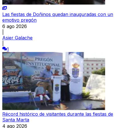
Las fiestas de Doñinos quedan inauguradas con un
emotivo pregón
6 ago 2026
|
Asier Galache
|
1
Récord histórico de visitantes durante las fiestas de
Santa Marta
4 ago 2026