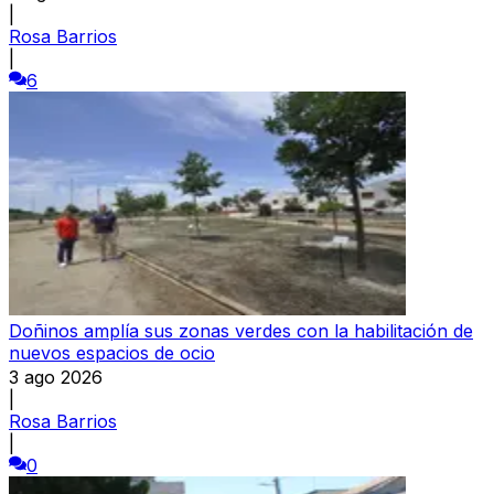
|
Rosa Barrios
|
6
Doñinos amplía sus zonas verdes con la habilitación de
nuevos espacios de ocio
3 ago 2026
|
Rosa Barrios
|
0