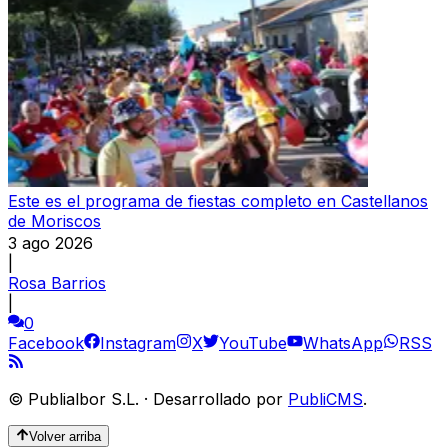
Este es el programa de fiestas completo en Castellanos
de Moriscos
3 ago 2026
|
Rosa Barrios
|
0
Facebook
Instagram
X
YouTube
WhatsApp
RSS
©
Publialbor S.L.
·
Desarrollado por
PubliCMS
.
Volver arriba