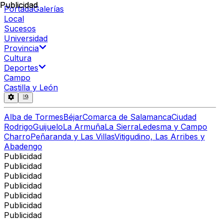
Publicidad
Publicidad
Portada
Galerías
Local
Sucesos
Universidad
Provincia
Cultura
Deportes
Campo
Castilla y León
Alba de Tormes
Béjar
Comarca de Salamanca
Ciudad
Rodrigo
Guijuelo
La Armuña
La Sierra
Ledesma y Campo
Charro
Peñaranda y Las Villas
Vitigudino, Las Arribes y
Abadengo
Publicidad
Publicidad
Publicidad
Publicidad
Publicidad
Publicidad
Publicidad