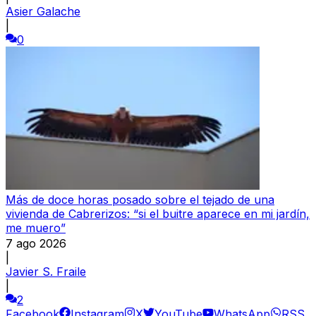
Asier Galache
|
0
Más de doce horas posado sobre el tejado de una
vivienda de Cabrerizos: “si el buitre aparece en mi jardín,
me muero”
7 ago 2026
|
Javier S. Fraile
|
2
Facebook
Instagram
X
YouTube
WhatsApp
RSS