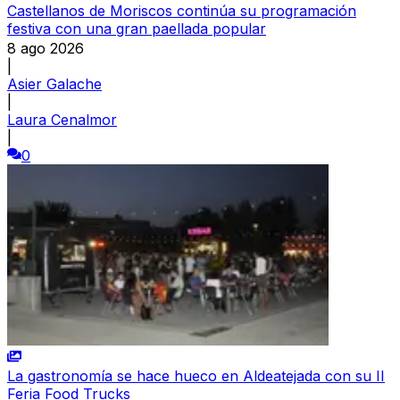
Castellanos de Moriscos continúa su programación
festiva con una gran paellada popular
8 ago 2026
|
Asier Galache
|
Laura Cenalmor
|
0
La gastronomía se hace hueco en Aldeatejada con su II
Feria Food Trucks