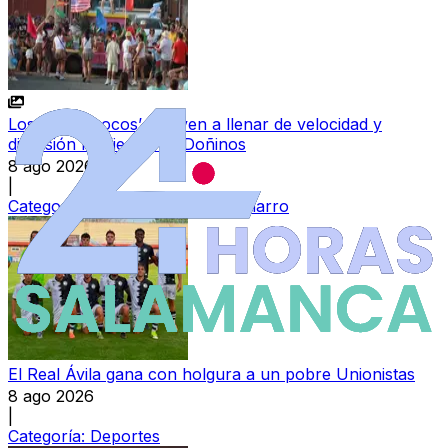
Los ‘Autos Locos’ vuelven a llenar de velocidad y
diversión las fiestas de Doñinos
8 ago 2026
|
Categoría:
Ledesma y Campo Charro
El Real Ávila gana con holgura a un pobre Unionistas
8 ago 2026
|
Categoría:
Deportes