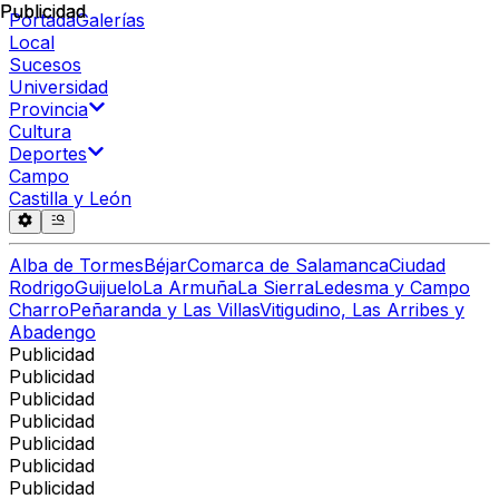
Publicidad
Publicidad
Portada
Galerías
Local
Sucesos
Universidad
Provincia
Cultura
Deportes
Campo
Castilla y León
Alba de Tormes
Béjar
Comarca de Salamanca
Ciudad
Rodrigo
Guijuelo
La Armuña
La Sierra
Ledesma y Campo
Charro
Peñaranda y Las Villas
Vitigudino, Las Arribes y
Abadengo
Publicidad
Publicidad
Publicidad
Publicidad
Publicidad
Publicidad
Publicidad