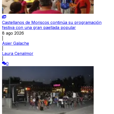
Castellanos de Moriscos continúa su programación
festiva con una gran paellada popular
8 ago 2026
|
Asier Galache
|
Laura Cenalmor
|
0