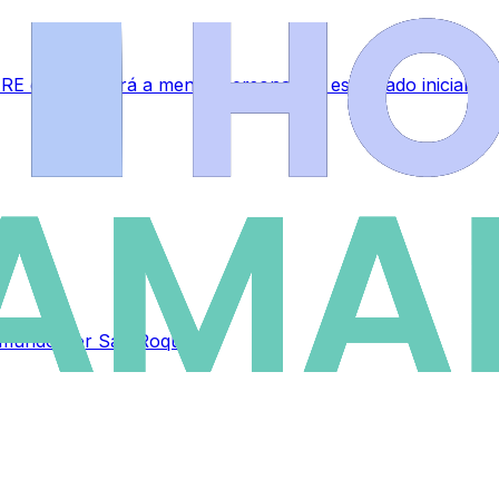
RE que afectará a menos personal del estipulado inicialme
el mundo por San Roque