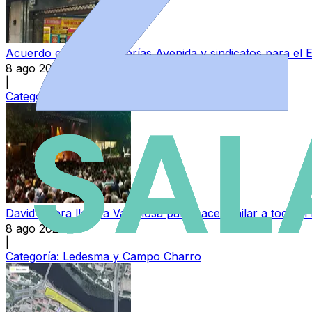
Acuerdo entre Perfumerías Avenida y sindicatos para el E
8 ago 2026
|
Categoría:
Local
David Civera llega a Valdelosa para hacer bailar a todo 
8 ago 2026
|
Categoría:
Ledesma y Campo Charro