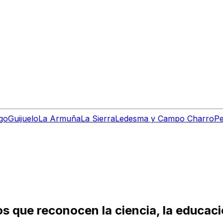
go
Guijuelo
La Armuña
La Sierra
Ledesma y Campo Charro
Pe
s que reconocen la ciencia, la educació