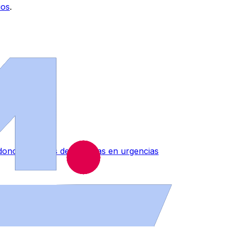
ios
.
ono" tras más de 18 horas en urgencias