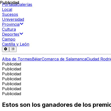
Publicidad
Publicidad
Portada
Galerías
Local
Sucesos
Universidad
Provincia
Cultura
Deportes
Campo
Castilla y León
Alba de Tormes
Béjar
Comarca de Salamanca
Ciudad Rodri
Publicidad
Publicidad
Publicidad
Publicidad
Publicidad
Publicidad
Publicidad
Estos son los ganadores de los premio