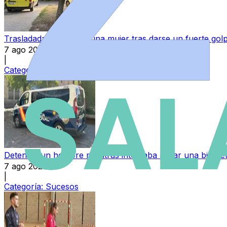
Trasladada al hospital una mujer tras darse un fuerte go
7 ago 2026
|
Categoría:
Sucesos
Detenido un hombre mientras intentaba robar una bicicl
7 ago 2026
|
Categoría:
Sucesos