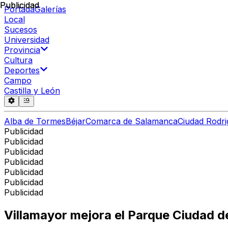
Publicidad
Publicidad
Portada
Galerías
Local
Sucesos
Universidad
Provincia
Cultura
Deportes
Campo
Castilla y León
Alba de Tormes
Béjar
Comarca de Salamanca
Ciudad Rodri
Publicidad
Publicidad
Publicidad
Publicidad
Publicidad
Publicidad
Publicidad
Villamayor mejora el Parque Ciudad d