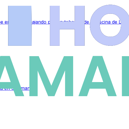
lpe en la nuca bajando por un tobogán de la piscina de La 
eta en Salamanca