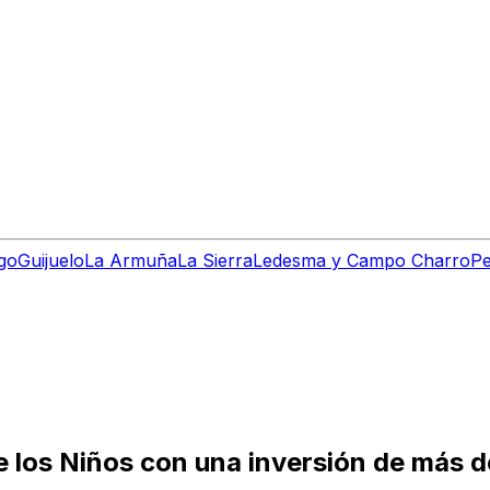
go
Guijuelo
La Armuña
La Sierra
Ledesma y Campo Charro
Pe
e los Niños con una inversión de más d