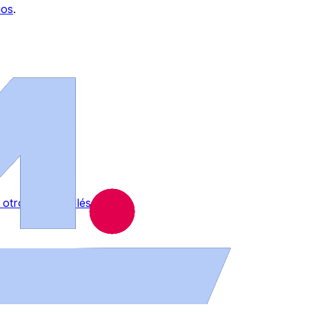
ios
.
otro en La Vellés