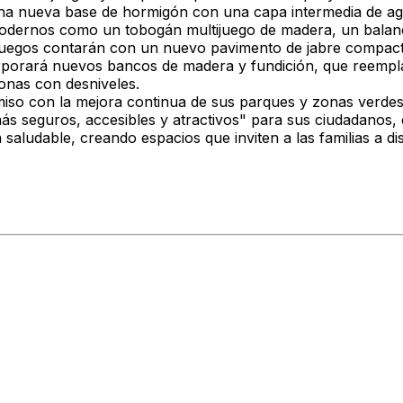
una nueva base de hormigón con una capa intermedia de agl
 modernos como un tobogán multijuego de madera, un balanc
e juegos contarán con un nuevo pavimento de jabre compac
orporará nuevos bancos de madera y fundición, que reempl
onas con desniveles.
so con la mejora continua de sus parques y zonas verdes.
más seguros, accesibles y atractivos" para sus ciudadanos,
da saludable, creando espacios que inviten a las familias a d