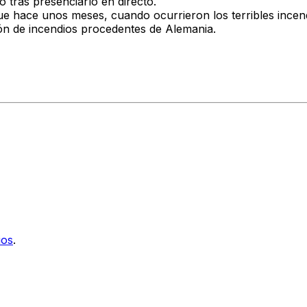
 tras presenciarlo en directo.
ue hace unos meses, cuando ocurrieron los terribles incen
ión de incendios procedentes de Alemania.
ios
.