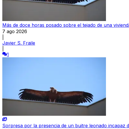
Más de doce horas posado sobre el tejado de una vivienda
7 ago 2026
|
Javier S. Fraile
|
1
Sorpresa por la presencia de un buitre leonado incapaz 