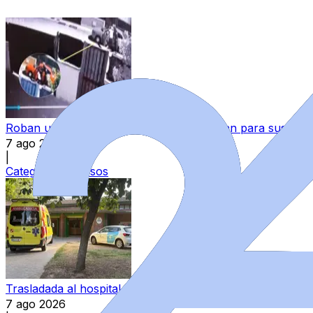
Roban un coche en Salamanca y lo utilizan para sustraer 
7 ago 2026
|
Categoría:
Sucesos
Trasladada al hospital una mujer tras darse un fuerte go
7 ago 2026