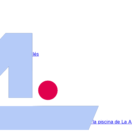
otro en La Vellés
lpe en la nuca bajando por un tobogán de la piscina de La 