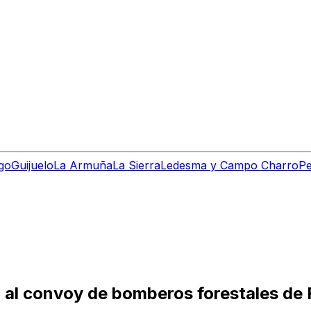
go
Guijuelo
La Armuña
La Sierra
Ledesma y Campo Charro
Pe
a al convoy de bomberos forestales de 