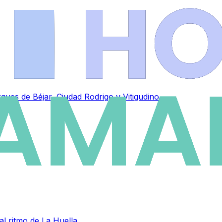
ues de Béjar, Ciudad Rodrigo y Vitigudino
al ritmo de La Huella