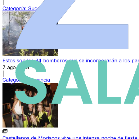
|
Categoría:
Sucesos
Estos son los 34 bomberos que se incorporarán a los parq
7 ago 2026
|
Categoría:
Provincia
Castellanos de Moriscos vive una intensa noche de fiesta 