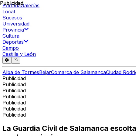
Publicidad
Publicidad
Portada
Galerías
Local
Sucesos
Universidad
Provincia
Cultura
Deportes
Campo
Castilla y León
Alba de Tormes
Béjar
Comarca de Salamanca
Ciudad Rodri
Publicidad
Publicidad
Publicidad
Publicidad
Publicidad
Publicidad
Publicidad
La Guardia Civil de Salamanca escolt