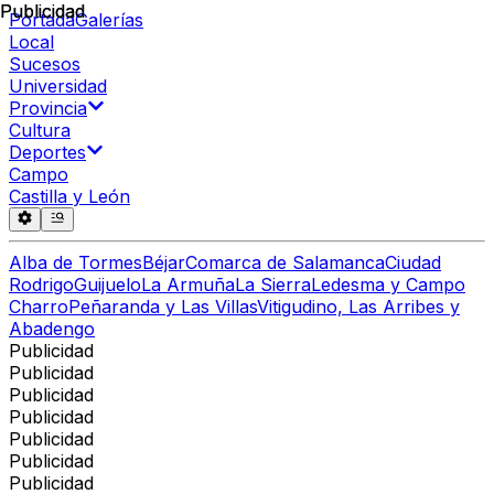
Publicidad
Publicidad
Portada
Galerías
Local
Sucesos
Universidad
Provincia
Cultura
Deportes
Campo
Castilla y León
Alba de Tormes
Béjar
Comarca de Salamanca
Ciudad
Rodrigo
Guijuelo
La Armuña
La Sierra
Ledesma y Campo
Charro
Peñaranda y Las Villas
Vitigudino, Las Arribes y
Abadengo
Publicidad
Publicidad
Publicidad
Publicidad
Publicidad
Publicidad
Publicidad