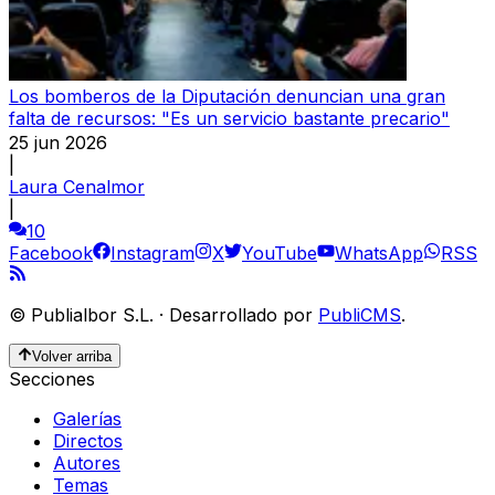
Los bomberos de la Diputación denuncian una gran
falta de recursos: "Es un servicio bastante precario"
25 jun 2026
|
Laura Cenalmor
|
10
Facebook
Instagram
X
YouTube
WhatsApp
RSS
©
Publialbor S.L.
·
Desarrollado por
PubliCMS
.
Volver arriba
Secciones
Galerías
Directos
Autores
Temas