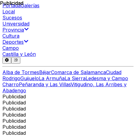
Publicidad
Publicidad
Portada
Galerías
Local
Sucesos
Universidad
Provincia
Cultura
Deportes
Campo
Castilla y León
Alba de Tormes
Béjar
Comarca de Salamanca
Ciudad
Rodrigo
Guijuelo
La Armuña
La Sierra
Ledesma y Campo
Charro
Peñaranda y Las Villas
Vitigudino, Las Arribes y
Abadengo
Publicidad
Publicidad
Publicidad
Publicidad
Publicidad
Publicidad
Publicidad