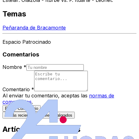
Estelar: Olaizola - Iturbe vs. F. Ituarte - Leonet.
Temas
Peñaranda de Bracamonte
Espacio Patrocinado
Comentarios
Nombre
*
Comentario
*
Al enviar tu comentario, aceptas las
normas de
comentarios
.
Enviar Comentario
Más recientes
Mejor valorados
Artículos Destacados