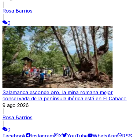
|
Rosa Barrios
|
0
Salamanca esconde oro, la mina romana mejor
conservada de la península ibérica está en El Cabaco
9 ago 2026
|
Rosa Barrios
|
0
Facebook
Instagram
X
YouTube
WhatsApp
RSS