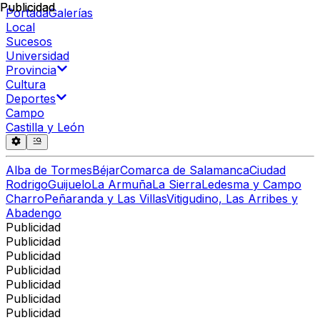
Publicidad
Publicidad
Portada
Galerías
Local
Sucesos
Universidad
Provincia
Cultura
Deportes
Campo
Castilla y León
Alba de Tormes
Béjar
Comarca de Salamanca
Ciudad
Rodrigo
Guijuelo
La Armuña
La Sierra
Ledesma y Campo
Charro
Peñaranda y Las Villas
Vitigudino, Las Arribes y
Abadengo
Publicidad
Publicidad
Publicidad
Publicidad
Publicidad
Publicidad
Publicidad