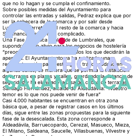
que no lo hagan y se cumpla el confinamiento.
Sobre posibles medidas del Ayuntamiento para
controlar las entradas y salidas, Pedraz explica que por
ser la cabecera de la comarca y por salir desde
Lumbrales carreteras al resto de la comarca y hacia
Salamanca resulta más complicado.
Una Fase 1, explica el alcalde de Lumbrales, que
supondrá cierto alivio para los negocios de hostelería
“preocupados”, aunque serán ellos los que decidirán la
apertura. El Ayuntamiento ya ha realizado una
reestructuración para restringir el tráfico rodado en
algunas calles, de manera que se permita la instalación
de terrazas en plazas y calles, guardando la distancia de
seguridad y ha eliminado la tasa del cobro de terrazas.
Santiago Hernández, alcalde de Aldeadávila: “Nuestro
temor es lo que nos puede venir de fuera”
Casi 4.000 habitantes se encuentran en otra zona
básica que, a pesar de registrar casos en los últimos
días, sigue entre las zonas propuestas para la siguiente
fase de la desescalada. Esta zona corresponde a
Aldeadávila, Barruecopardo, Cerezal, Masueco, Mieza,
El Milano, Saldeana, Saucelle, Villasbuenas, Vilvestre
y