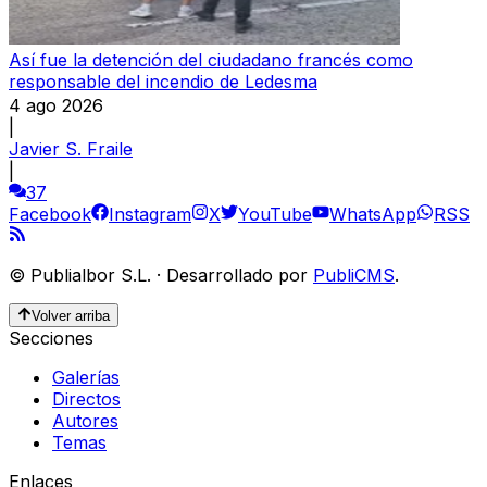
Así fue la detención del ciudadano francés como
responsable del incendio de Ledesma
4 ago 2026
|
Javier S. Fraile
|
37
Facebook
Instagram
X
YouTube
WhatsApp
RSS
©
Publialbor S.L.
·
Desarrollado por
PubliCMS
.
Volver arriba
Secciones
Galerías
Directos
Autores
Temas
Enlaces