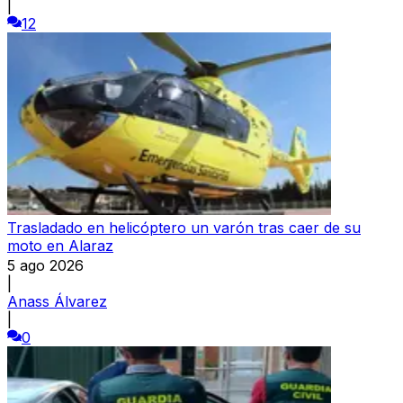
|
12
Trasladado en helicóptero un varón tras caer de su
moto en Alaraz
5 ago 2026
|
Anass Álvarez
|
0