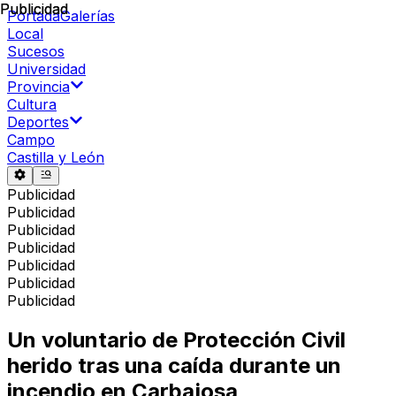
Publicidad
Publicidad
Portada
Galerías
Local
Sucesos
Universidad
Provincia
Cultura
Deportes
Campo
Castilla y León
Publicidad
Publicidad
Publicidad
Publicidad
Publicidad
Publicidad
Publicidad
Un voluntario de Protección Civil
herido tras una caída durante un
incendio en Carbajosa