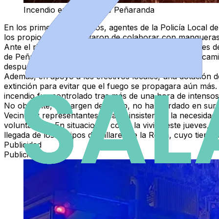
Incendio en un solar de Peñaranda
En los primeros momentos, agentes de la Policía Local de
los propios vecinos trataron de colaborar con mangueras 
Ante el riesgo de que las llamas alcanzaran los bloques 
de Peñaranda acudieron rápidamente con un primer camión.
después desde Ronda de San Lázaro.
Además, en apoyo a los efectivos locales, una dotación d
extinción para evitar que el fuego se propagara aún más. 
incendio fue controlado tras más de una hora de intensos
No obstante, al margen del susto, no han tardado en surgi
Vecinos y representantes locales insisten en la necesida
voluntariado. En situaciones como la vivida este jueves,
llegada de los equipos de Villares de la Reina, cuyo tiem
Publicidad
Publicidad