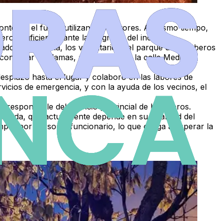
ntener el fuego utilizando extintores. Al mismo tiempo,
on suficientes ante la magnitud del incendio.
onados en la zona, los voluntarios del parque de Bomberos
ontrolar las llamas, primero desde la calle Medina y
esplazó hasta el lugar y colaboró en las labores de
vicios de emergencia, y con la ayuda de los vecinos, el
ad responsable del servicio provincial de bomberos.
aranda, que actualmente depende en su totalidad del
pre por personal funcionario, lo que obliga a esperar la