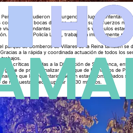
 Peñaranda acudieron con urgencia al lugar e intentaron co
conectadas a bocas de riego, aunque sus esfuerzos no fuer
de viviendas colindantes o los numerosos vehículos estaci
 Junto a la Policía Local, trabajaron intensamente para c
el parque de Bomberos de Villares de la Reina también se d
Gracias a la rápida y coordinada actuación de todos los ser
 trabajos.
r las críticas dirigidas a la Diputación de Salamanca, entid
d urgente de profesionalizar el parque de Bomberos de Peñ
 remarcan que los voluntarios deben estar acompañados siem
po de respuesta puede superar los 30 minutos.