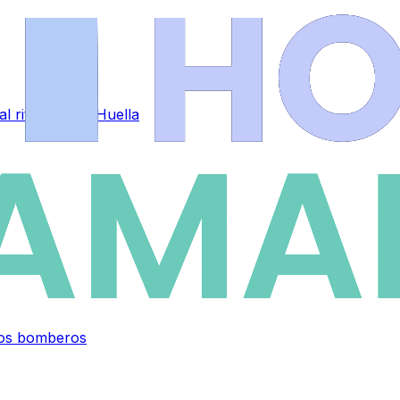
al ritmo de La Huella
 los bomberos