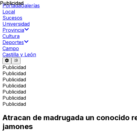
Publicidad
Publicidad
Portada
Galerías
Local
Sucesos
Universidad
Provincia
Cultura
Deportes
Campo
Castilla y León
Publicidad
Publicidad
Publicidad
Publicidad
Publicidad
Publicidad
Publicidad
Atracan de madrugada un conocido res
jamones