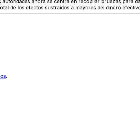
as autoridades ahora se centra en
recopilar pruebas para da
 total de los efectos sustraídos a mayores del dinero efectiv
ios
.