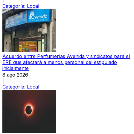
Categoría:
Local
Acuerdo entre Perfumerías Avenida y sindicatos para el
ERE que afectará a menos personal del estipulado
inicialmente
8 ago 2026
|
Categoría:
Local