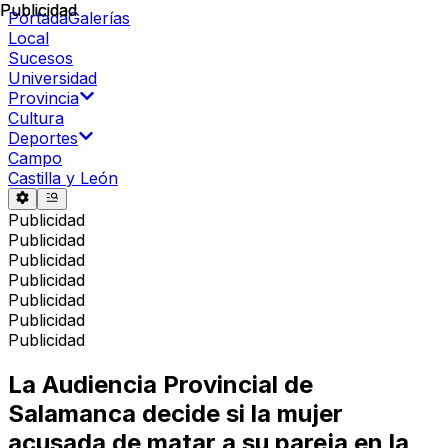
Publicidad
Publicidad
Portada
Galerías
Local
Sucesos
Universidad
Provincia
Cultura
Deportes
Campo
Castilla y León
Publicidad
Publicidad
Publicidad
Publicidad
Publicidad
Publicidad
Publicidad
La Audiencia Provincial de
Salamanca decide si la mujer
acusada de matar a su pareja en la