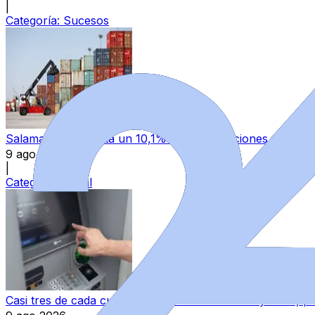
|
Categoría:
Sucesos
Salamanca aumenta un 10,1% sus exportaciones y permane
9 ago 2026
|
Categoría:
Local
Casi tres de cada cuatro ciudadanos de Castilla y León,