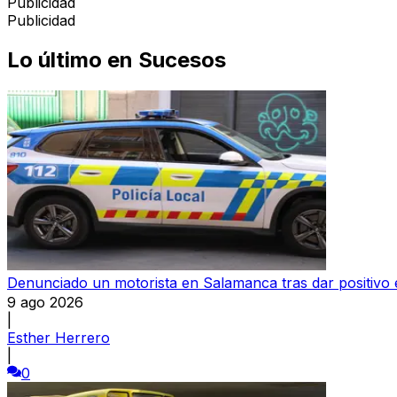
Publicidad
Publicidad
Lo último en
Sucesos
Denunciado un motorista en Salamanca tras dar positivo e
9 ago 2026
|
Esther Herrero
|
0