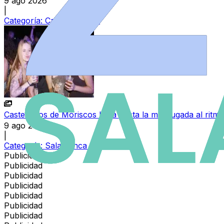
9 ago 2026
|
Categoría:
Castilla y León
Castellanos de Moriscos baila hasta la madrugada al ritmo
9 ago 2026
|
Categoría:
Salamanca de Noche
Publicidad
Publicidad
Publicidad
Publicidad
Publicidad
Publicidad
Publicidad