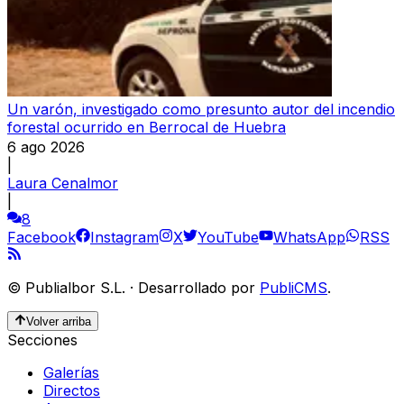
Un varón, investigado como presunto autor del incendio
forestal ocurrido en Berrocal de Huebra
6 ago 2026
|
Laura Cenalmor
|
8
Facebook
Instagram
X
YouTube
WhatsApp
RSS
©
Publialbor S.L.
·
Desarrollado por
PubliCMS
.
Volver arriba
Secciones
Galerías
Directos