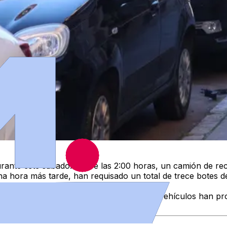
urante este sábado. Sobre las 2:00 horas, un camión de re
a hora más tarde, han requisado un total de trece botes d
nto de la N630 y a las 12:27 horas, tres vehículos han pr