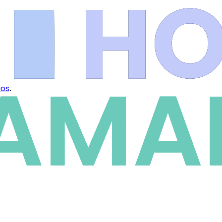
ios
.